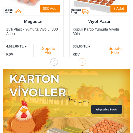
800 Adet
8
Adet
Megastar
Viyol Pazarı
15'li Plastik Yumurta Viyolü (800
Köpük Kargo Yumurta Viyolu
Adet)
30lu
4.515,00 TL +
885,00 TL +
Sepete
Sepete
Ekle
Ekle
KDV
KDV