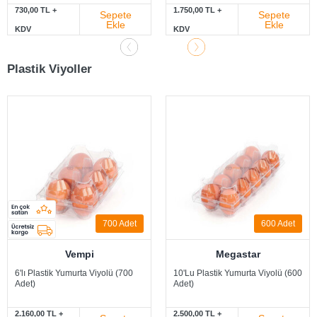
730,00 TL +
1.750,00 TL +
Sepete
Sepete
Ekle
Ekle
KDV
KDV
Plastik Viyoller
700 Adet
600 Adet
Vempi
Megastar
6'lı Plastik Yumurta Viyolü (700
10'Lu Plastik Yumurta Viyolü (600
Adet)
Adet)
2.160,00 TL +
2.500,00 TL +