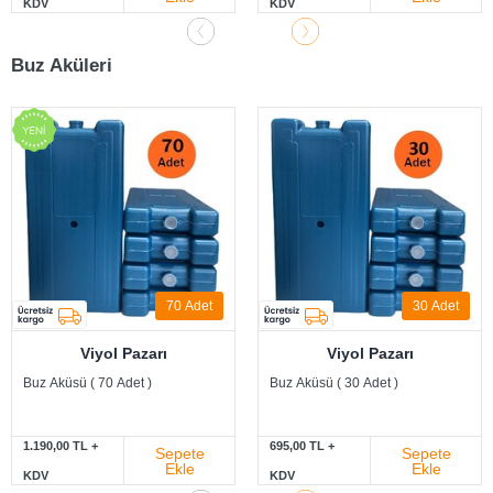
KDV
KDV
Buz Aküleri
70
Adet
30
Adet
Viyol Pazarı
Viyol Pazarı
Buz Aküsü ( 70 Adet )
Buz Aküsü ( 30 Adet )
1.190,00 TL +
695,00 TL +
Sepete
Sepete
Ekle
Ekle
KDV
KDV