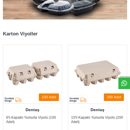
Karton Viyoller
W
h
t
s
a
p
p
D
e
s
e
H
a
t
t
100
Adet
200
Adet
Dentaş
Dentaş
6'lı Kapaklı Yumurta Viyolü (100
15'li Kapaklı Yumurta Viyolü (200
Adet)
Adet)