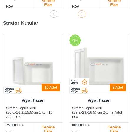
Sepete
Sepete
Ekle
Ekle
KDV
KDV
Strafor Kutular
10
Adet
8
Adet
Viyol Pazarı
Viyol Pazarı
Strafor Köpük Kutu
Strafor Köpük Kutu
(26.6x16.2x15.5)cm 1 kg - 10
(28,8x23x16,5) cm 2kg - 8 Adet
Adet D-2
D-4
750,00 TL +
808,00 TL +
Sepete
Sepete
Ekle
Ekle