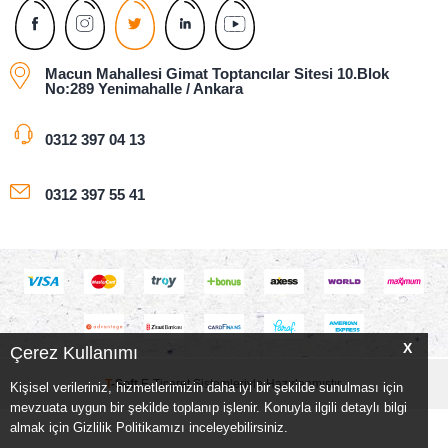
Macun Mahallesi Gimat Toptancılar Sitesi 10.Blok
No:289 Yenimahalle / Ankara
0312 397 04 13
0312 397 55 41
X
Çerez Kullanımı
T
-Soft
E-Ticaret
Sistemleriyle Hazırlanmıştır.
Kişisel verileriniz, hizmetlerimizin daha iyi bir şekilde sunulması için
mevzuata uygun bir şekilde toplanıp işlenir. Konuyla ilgili detaylı bilgi
almak için Gizlilik Politikamızı inceleyebilirsiniz.