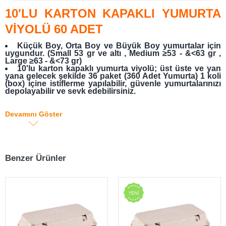
10'LU KARTON KAPAKLI YUMURTA
VİYOLÜ 60 ADET
Küçük Boy, Orta Boy ve Büyük Boy yumurtalar için
uygundur. (Small 53 gr ve altı , Medium ≥53 - &<63 gr ,
Large ≥63 - &<73 gr)
10'lu karton kapaklı yumurta viyolü; üst üste ve yan
yana gelecek şekilde 36 paket (360 Adet Yumurta) 1 koli
(box) içine istiflerme yapılabilir, güvenle yumurtalarınızı
depolayabilir ve sevk edebilirsiniz.
ViyolPazarı
olarak bizler, varlığımızı küçük ve
Devamını Göster
büyük yumurta üreticilerinin, kaliteli yumurta
viyollerini en ucuz fiyata tedarik etmelerine
adamış bir markayız.
Benzer Ürünler
ÜRÜN AÇIKLAMASI