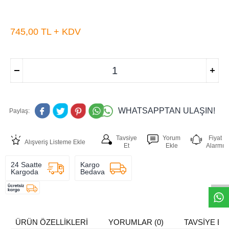
745,00
TL + KDV
WHATSAPPTAN ULAŞIN!
Paylaş:
Tavsiye
Yorum
Fiyat
Alışveriş Listeme Ekle
Et
Ekle
Alarmı
W
h
t
s
a
p
p
D
e
s
e
H
a
t
t
24 Saatte
Kargo
Kargoda
Bedava
ÜRÜN ÖZELLIKLERI
YORUMLAR (0)
TAVSIYE ET