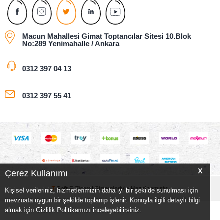
Macun Mahallesi Gimat Toptancılar Sitesi 10.Blok
No:289 Yenimahalle / Ankara
0312 397 04 13
0312 397 55 41
X
Çerez Kullanımı
T
-Soft
E-Ticaret
Sistemleriyle Hazırlanmıştır.
Kişisel verileriniz, hizmetlerimizin daha iyi bir şekilde sunulması için
mevzuata uygun bir şekilde toplanıp işlenir. Konuyla ilgili detaylı bilgi
almak için Gizlilik Politikamızı inceleyebilirsiniz.