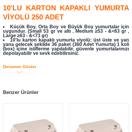
10'LU KARTON KAPAKLI YUMURTA
VİYOLÜ 250 ADET
Küçük Boy, Orta Boy ve Büyük Boy yumurtalar için
uygundur. (Small 53 gr ve altı , Medium ≥53 - &<63 gr ,
Large ≥63 - &<73 gr)
10'lu karton kapaklı yumurta viyolü; üst üste ve yan
yana gelecek şekilde 36 paket (360 Adet Yumurta) 1 koli
(box) içine istiflerme yapılabilir, güvenle yumurtalarınızı
depolayabilir ve sevk edebilirsiniz.
ViyolPazarı
olarak bizler, varlığımızı küçük ve
Devamını Göster
büyük yumurta üreticilerinin, kaliteli yumurta
viyollerini en ucuz fiyata tedarik etmelerine
adamış bir markayız.
Benzer Ürünler
ÜRÜN AÇIKLAMASI