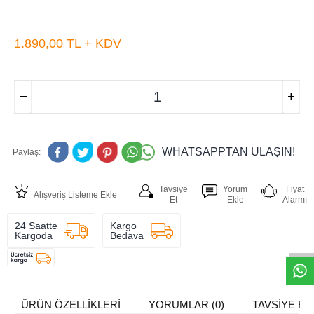
1.890,00
TL + KDV
WHATSAPPTAN ULAŞIN!
Paylaş:
Tavsiye
Yorum
Fiyat
Alışveriş Listeme Ekle
Et
Ekle
Alarmı
W
h
t
s
a
p
p
D
e
s
e
H
a
t
t
24 Saatte
Kargo
Kargoda
Bedava
ÜRÜN ÖZELLIKLERI
YORUMLAR (0)
TAVSIYE ET