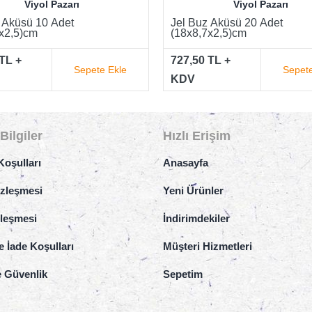
Viyol Pazarı
Viyol Pazarı
 Aküsü 20 Adet
Jel Buz Aküsü 30 Adet
x2,5)cm
(18x8,7x2,5)cm
TL +
985,00 TL +
Sepete Ekle
Sepete
KDV
Bilgiler
Hızlı Erişim
Koşulları
Anasayfa
özleşmesi
Yeni Ürünler
zleşmesi
İndirimdekiler
e İade Koşulları
Müşteri Hizmetleri
ve Güvenlik
Sepetim