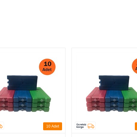
 bozulacak veya özelliğini kaybedecek ürünlerin muhafazasında tak
zde dondurunuz.
20
Adet