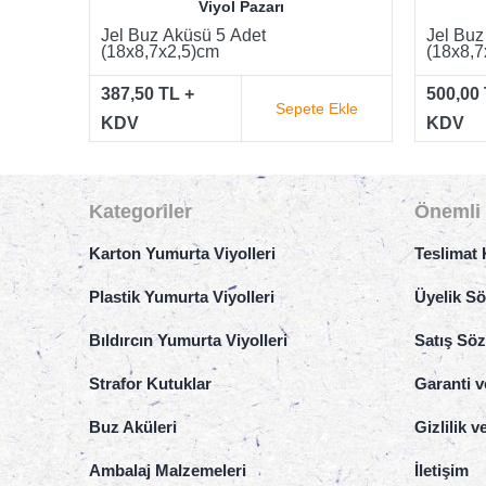
Viyol Pazarı
Jel Buz Aküsü 10 Adet
Jel Buz
(18x8,7x2,5)cm
(18x8,7
500,00 TL +
727,50 
 Ekle
Sepete Ekle
KDV
KDV
Kategoriler
Önemli 
Karton Yumurta Viyolleri
Teslimat 
Plastik Yumurta Viyolleri
Üyelik S
Bıldırcın Yumurta Viyolleri
Satış Sö
Strafor Kutuklar
Garanti v
Buz Aküleri
Gizlilik 
Ambalaj Malzemeleri
İletişim