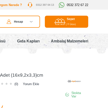
rgom Nerede ?
0532 372 67 22
0312 397 04 13
Sepet
Hesap
0
(
Ürün)
üsü
Gıda Kapları
Ambalaj Malzemeleri
 Adet (16x9,2x3,3)cm
(0)
Yorum Ekle
Stokta
Var
V