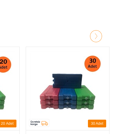
viye olarak kullanılır.
30 Adet
70
Adet