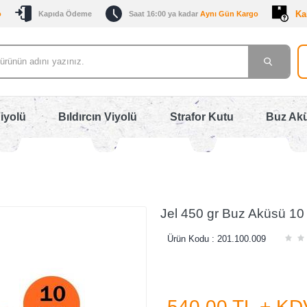
Ka
o
Kapıda Ödeme
Saat 16:00 ya kadar
Aynı Gün Kargo
iyolü
Bıldırcın Viyolü
Strafor Kutu
Buz Ak
Jel 450 gr Buz Aküsü 10
Ürün Kodu :
201.100.009
540,00
TL + KD