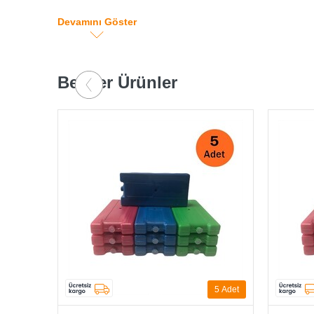
Buz aküsü yiyecek, içecek, aşı ve bunun gibi sıcaktan
Devamını Göster
Buz aküsünü kullanmadan öne buzlukta veya dip fre
Ölçüleri: 92mm x 160mm x 33mm
Benzer Ürünler
5
Adet
10
Adet