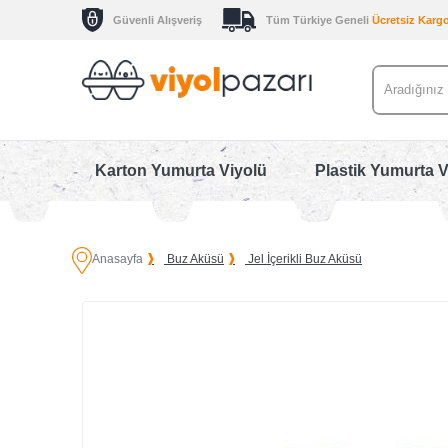
Güvenli Alışveriş
Tüm Türkiye Geneli
Ücretsiz Karg
Karton Yumurta Viyolü
Plastik Yumurta V
Anasayfa
Buz Aküsü
Jel İçerikli Buz Aküsü