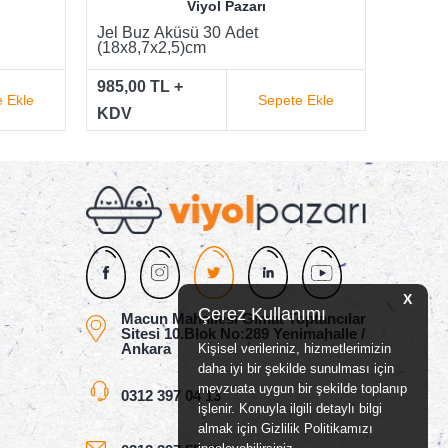
Viyol Pazarı
Jel Buz Aküsü 70 Adet
Jel 45
(18x8,7x2,5)cm
(16x9,
1.420,00 TL +
683,00
 Ekle
Sepete Ekle
KDV
KDV
X
Çerez Kullanımı
Macun Mahallesi Gimat Toptancılar
Sitesi 10.Blok No:289 Yenimahalle /
Ankara
Kişisel verileriniz, hizmetlerimizin
daha iyi bir şekilde sunulması için
mevzuata uygun bir şekilde toplanıp
0312 397 04 13
işlenir. Konuyla ilgili detaylı bilgi
almak için Gizlilik Politikamızı