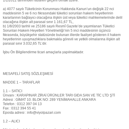
1/1/2012 tarihinden itibaren geçerli olmak üzere:
a) 4077 sayılı Tüketicinin Korunması Hakkında Kanun’un değişik 22 nci
maddesinin 5 ve 6 ncı fıkrasındaki tüketici sorunları hakem heyetlerinin
kararlarının bağlayıcı olacağına ilişkin üst veya tüketici mahkemelerinde delil
olacağına ilişkin alt parasal sınır 1.161,67 TL,
b) 1/8/2003 tarihli ve 25186 sayılı Resmî Gazete’de yayımlanan Tüketici
Sorunları Hakem Heyetleri Yönetmeliği’nin 5 inci maddesinin üçüncü
fıkrasında, büyükşehir statüsünde bulunan illerde faaliyet gösteren il hakem
heyetlerinin uyuşmazlıklara bakmakla görevli ve yetkili olmalarına ilişkin alt
parasal sınır 3.032,65 TL’dir.
İşbu Ön Bilgilendirme ticari amaçlarla yapılmaktadır.
MESAFELİ SATIŞ SÖZLEŞMESİ
MADDE 1 – TARAFLAR
1.1 – SATICI
Ünvanı : KARAPINAR ZİRAİ ÜRÜNLER TARI GIDA SAN VE TİC LTD ŞTİ
Adresi : GİMAT 10. BLOK NO: 289 YENİMAHALLE ANKARA
Telefon : 0312 397 04 13
Fax : 0312 394 55 41
Eposta adresi : info@viyolpazari.com
1.2 – ALICI