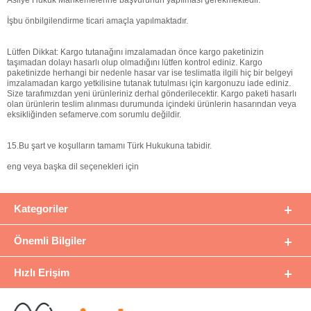
Asliye Hukuk Mahkemelerine başvurunun yapılması gerekmektedir.
İşbu önbilgilendirme ticari amaçla yapılmaktadır.
Lütfen Dikkat: Kargo tutanağını imzalamadan önce kargo paketinizin
taşımadan dolayı hasarlı olup olmadığını lütfen kontrol ediniz. Kargo
paketinizde herhangi bir nedenle hasar var ise teslimatla ilgili hiç bir belgeyi
imzalamadan kargo yetkilisine tutanak tutulması için kargonuzu iade ediniz.
Size tarafımızdan yeni ürünleriniz derhal gönderilecektir. Kargo paketi hasarlı
olan ürünlerin teslim alınması durumunda içindeki ürünlerin hasarından veya
eksikliğinden sefamerve.com sorumlu değildir.
15.Bu şart ve koşulların tamamı Türk Hukukuna tabidir.
eng veya başka dil seçenekleri için
Kategoriler
Önemli Bilgiler
Hızlı Erişim