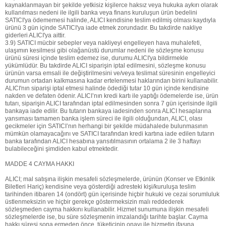
kaynaklanmayan bir şekilde yetkisiz kişilerce haksız veya hukuka aykırı olarak
kullanılması nedeni ile ilgili banka veya finans kuruluşun ürün bedelini
SATICI'ya ödememesi halinde, ALICI kendisine teslim edilmiş olması kaydıyla
ürünü 3 gün içinde SATICI'ya iade etmek zorundadır. Bu takdirde nakliye
giderleri ALICI'ya aittir.
3.9) SATICI mücbir sebepler veya nakliyeyi engelleyen hava muhalefeti,
ulaşımın kesilmesi gibi olağanüstü durumlar nedeni ile sözleşme konusu
ürünü süresi içinde teslim edemez ise, durumu ALICI'ya bildirmekle
yükümlüdür. Bu takdirde ALICI siparişin iptal edilmesini, sözleşme konusu
ürünün varsa emsali ile değiştirilmesini ve/veya teslimat süresinin engelleyici
durumun ortadan kalkmasına kadar ertelenmesi haklarından birini kullanabilir.
ALICI'nın siparişi iptal etmesi halinde ödediği tutar 10 gün içinde kendisine
nakden ve defaten ödenir. ALICI’nın kredi kartı ile yaptığı ödemelerde ise, ürün
tutarı, siparişin ALICI tarafından iptal edilmesinden sonra 7 gün içerisinde ilgili
bankaya iade edilir. Bu tutarın bankaya iadesinden sonra ALICI hesaplarına
yansıması tamamen banka işlem süreci ile ilgili olduğundan, ALICI, olası
gecikmeler için SATICI’nın herhangi bir şekilde müdahalede bulunmasının
mümkün olamayacağını ve SATICI tarafından kredi kartına iade edilen tutarın
banka tarafından ALICI hesabına yansıtılmasının ortalama 2 ile 3 haftayı
bulabileceğini şimdiden kabul etmektedir.
MADDE 4 CAYMA HAKKI
ALICI; mal satışına ilişkin mesafeli sözleşmelerde, ürünün (Konser ve Etkinlik
Biletleri Hariç) kendisine veya gösterdiği adresteki kişi/kuruluşa teslim
tarihinden itibaren 14 (ondört) gün içerisinde hiçbir hukuki ve cezai sorumluluk
üstlenmeksizin ve hiçbir gerekçe göstermeksizin malı reddederek
sözleşmeden cayma hakkını kullanabilir. Hizmet sunumuna ilişkin mesafeli
sözleşmelerde ise, bu süre sözleşmenin imzalandığı tarihte başlar. Cayma
hakkı süresi sona ermeden önce, tüketicinin onayı ile hizmetin ifasına