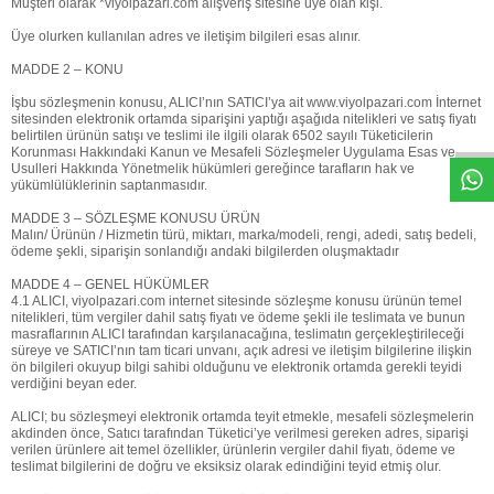
Müşteri olarak *viyolpazari.com alışveriş sitesine üye olan kişi.
Üye olurken kullanılan adres ve iletişim bilgileri esas alınır.
MADDE 2 – KONU
W
h
t
s
a
p
p
D
e
s
e
H
a
t
t
İşbu sözleşmenin konusu, ALICI’nın SATICI’ya ait
www.viyolpazari.com
İnternet
sitesinden elektronik ortamda siparişini yaptığı aşağıda nitelikleri ve satış fiyatı
belirtilen ürünün satışı ve teslimi ile ilgili olarak 6502 sayılı Tüketicilerin
Korunması Hakkındaki Kanun ve Mesafeli Sözleşmeler Uygulama Esas ve
Usulleri Hakkında Yönetmelik hükümleri gereğince tarafların hak ve
yükümlülüklerinin saptanmasıdır.
MADDE 3 – SÖZLEŞME KONUSU ÜRÜN
Malın/ Ürünün / Hizmetin türü, miktarı, marka/modeli, rengi, adedi, satış bedeli,
ödeme şekli, siparişin sonlandığı andaki bilgilerden oluşmaktadır
MADDE 4 – GENEL HÜKÜMLER
4.1 ALICI, viyolpazari.com internet sitesinde sözleşme konusu ürünün temel
nitelikleri, tüm vergiler dahil satış fiyatı ve ödeme şekli ile teslimata ve bunun
masraflarının ALICI tarafından karşılanacağına, teslimatın gerçekleştirileceği
süreye ve SATICI’nın tam ticari unvanı, açık adresi ve iletişim bilgilerine ilişkin
ön bilgileri okuyup bilgi sahibi olduğunu ve elektronik ortamda gerekli teyidi
verdiğini beyan eder.
ALICI; bu sözleşmeyi elektronik ortamda teyit etmekle, mesafeli sözleşmelerin
akdinden önce, Satıcı tarafından Tüketici’ye verilmesi gereken adres, siparişi
verilen ürünlere ait temel özellikler, ürünlerin vergiler dahil fiyatı, ödeme ve
teslimat bilgilerini de doğru ve eksiksiz olarak edindiğini teyid etmiş olur.