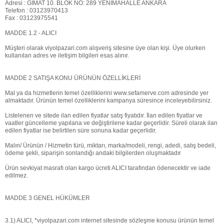
Adresi : GİMAT 10. BLOK NO: 289 YENİMAHALLE ANKARA
Telefon : 03123970413
Fax : 03123975541
MADDE 1.2 - ALICI
Müşteri olarak viyolpazari.com alışveriş sitesine üye olan kişi. Üye olurken
kullanılan adres ve iletişim bilgileri esas alınır.
MADDE 2 SATIŞA KONU ÜRÜNÜN ÖZELLİKLERİ
Mal ya da hizmetlerin temel özelliklerini www.sefamerve.com adresinde yer
almaktadır. Ürünün temel özelliklerini kampanya süresince inceleyebilirsiniz.
Listelenen ve sitede ilan edilen fiyatlar satış fiyatıdır. İlan edilen fiyatlar ve
vaatler güncelleme yapılana ve değiştirilene kadar geçerlidir. Süreli olarak ilan
edilen fiyatlar ise belirtilen süre sonuna kadar geçerlidir.
Malın/ Ürünün / Hizmetin türü, miktarı, marka/modeli, rengi, adedi, satış bedeli,
ödeme şekli, siparişin sonlandığı andaki bilgilerden oluşmaktadır
Ürün sevkiyat masrafı olan kargo ücreti ALICI tarafından ödenecektir ve iade
edilmez.
MADDE 3 GENEL HÜKÜMLER
3.1) ALICI, *viyolpazari.com internet sitesinde sözleşme konusu ürünün temel