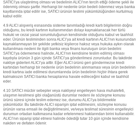
SATICI’ya ulaştırılmış olması ve bedelinin ALICI’nın tercih ettiği ödeme şekli ile
ödenmiş olması şarttır. Herhangi bir nedenle ürün bedeli ödenmez veya banka
kayıtlarında iptal edilir ise, SATICI ürünün teslimi yükümlülüğünden kurtulmuş
kabul edilir.
4.9 ALICI alışveriş esnasında sisteme tanımladığı kredi kartı bilgilerinin doğru
olduğunu, bu kredi kartının kullanımından dolayı kaynaklanacak her türlü
hukuki ve cezai yasal sorumluluğunun kendisinde olduğunu kabul ve taahhüt
eder. Ürünün tesliminden sonra ALICI’ya ait kredi kartının ALICI’nın kusurundan
kaynaklanmayan bir şekilde yetkisiz kişilerce haksız veya hukuka aykırı olarak
kullanılması nedeni ile ilgili banka veya finans kuruluşun ürün bedelini
SATICI’ya ödememesi halinde, ALICI’nın kendisine teslim edilmiş olması
kaydıyla ürünün 3 gün içinde SATICI’ya gönderilmesi zorunludur. Bu takdirde
nakliye giderleri ALICI’ya aittir. Eğer ALICI ürünü geri göndermezse kredi
kartından herhangi bir nedenle ürün bedelinin alınmaması veya ürün bedelinin
kredi kartına iade edilmesi durumlarında ürün bedelinin hiçbir ihtara gerek
kalmaksızın SATICI banka hesaplarına havale edileceğini kabul ve taahhüt
eder.
4.10 SATICI mücbir sebepler veya nakliyeyi engelleyen hava muhalefeti,
ulaşımın kesilmesi gibi olağanüstü durumlar nedeni ile sözleşme konusu
ürünü süresi içinde teslim edemez ise, durumu ALICI’ya bildirmekle
yükümlüdür. Bu takdirde ALICI siparişin iptal edilmesini, sözleşme konusu
ürünün varsa emsali ile değiştirilmesini, ve/veya teslimat süresinin engelleyici
durumun ortadan kalkmasına kadar ertelenmesi haklarından birini kullanabilir.
ALICI’nın siparişi iptal etmesi halinde ödediği tutar 10 gün içinde kendisine
nakden ve defaten ödenir.