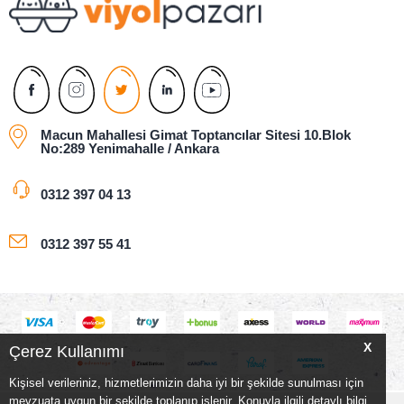
Macun Mahallesi Gimat Toptancılar Sitesi 10.Blok
No:289 Yenimahalle / Ankara
0312 397 04 13
0312 397 55 41
X
Çerez Kullanımı
Kişisel verileriniz, hizmetlerimizin daha iyi bir şekilde sunulması için
mevzuata uygun bir şekilde toplanıp işlenir. Konuyla ilgili detaylı bilgi