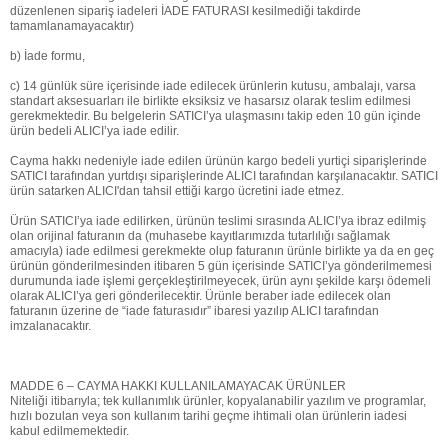
düzenlenen sipariş iadeleri İADE FATURASI kesilmediği takdirde
tamamlanamayacaktır)
b) İade formu,
c) 14 günlük süre içerisinde iade edilecek ürünlerin kutusu, ambalajı, varsa
standart aksesuarları ile birlikte eksiksiz ve hasarsız olarak teslim edilmesi
gerekmektedir. Bu belgelerin SATICI’ya ulaşmasını takip eden 10 gün içinde
ürün bedeli ALICI’ya iade edilir.
Cayma hakkı nedeniyle iade edilen ürünün kargo bedeli yurtiçi siparişlerinde
SATICI tarafından yurtdışı siparişlerinde ALICI tarafından karşılanacaktır. SATICI
ürün satarken ALICI'dan tahsil ettiği kargo ücretini iade etmez.
Ürün SATICI’ya iade edilirken, ürünün teslimi sırasında ALICI’ya ibraz edilmiş
olan orijinal faturanın da (muhasebe kayıtlarımızda tutarlılığı sağlamak
amacıyla) iade edilmesi gerekmekte olup faturanın ürünle birlikte ya da en geç
ürünün gönderilmesinden itibaren 5 gün içerisinde SATICI’ya gönderilmemesi
durumunda iade işlemi gerçekleştirilmeyecek, ürün aynı şekilde karşı ödemeli
olarak ALICI’ya geri gönderilecektir. Ürünle beraber iade edilecek olan
faturanın üzerine de “iade faturasıdır” ibaresi yazılıp ALICI tarafından
imzalanacaktır.
MADDE 6 – CAYMA HAKKI KULLANILAMAYACAK ÜRÜNLER
Niteliği itibarıyla; tek kullanımlık ürünler, kopyalanabilir yazılım ve programlar,
hızlı bozulan veya son kullanım tarihi geçme ihtimali olan ürünlerin iadesi
kabul edilmemektedir.