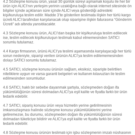
4.2 Sözleşme konusu ürün, yasal 30 günlük süreyi aşmamak koşulu ile her bir
ürün için ALICI’nın yerleşim yerinin uzaklığına bağlı olarak internet sitesinde ön
bilgiler içinde açıklanan süre içinde ALICI veya gösterdiği adresteki
kişi/kuruluşa teslim edilir. Madde 3’te gösterilen teslimata ilişkin her türlü kargo
ücreti ALICI tarafından karşılanacak olup siparişine ilişkin faturasına “Gönderim
Ücreti” adı altında yansıtılacaktır.
4.3 Sözleşme konusu ürün, ALICI’dan başka bir kişi/kuruluşa teslim edilecek
ise, teslim edilecek kişi/kuruluşun teslimatı kabul etmemesinden SATICI
sorumlu tutulamaz.
4.4 Kargo firmasının, ürünü ALICI’ya teslimi aşamasında karşılaşacağı her türlü
sorun nedeniyle, siparişi verilen ürünün ALICI’ya teslim edilememesinden
dolayı SATICI sorumlu tutulamaz.
4.5 SATICI, sözleşme konusu ürünün sağlam, eksiksiz, siparişte belirtilen
niteliklere uygun ve varsa garanti belgeleri ve kullanım kılavuzları ile teslim
edilmesinden sorumludur.
4.6 SATICI, haklı bir sebebe dayanmak şartıyla, sözleşmeden doğan ifa
yükümlülüğünün süresi dolmadan ALICI’ya eşit kalite ve fiyatta farklı bir ürün
tedarik edebilir.
4.7 SATICI, sipariş konusu ürün veya hizmetin yerine getirilmesinin
imkansızlaşması halinde sözleşme konusu yükümlülüklerini yerine
getiremezse, bu durumu, sözleşmeden doğan ifa yükümlülüğünün süresi
dolmadan tüketiciye bildirir ve ALICI’ya eşit kalite ve fiyatta farklı bir ürün
tedarik edebilir.
4.8 Sözleşme konusu ürünün teslimatı için işbu sözleşmenin imzalı nüshasının