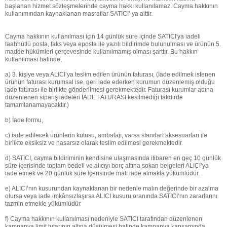
başlanan hizmet sözleşmelerinde cayma hakkı kullanılamaz. Cayma hakkının
kullanımından kaynaklanan masraflar SATICI’ ya aittir.
Cayma hakkının kullanılması için 14 günlük süre içinde SATICI'ya iadeli
taahhütlü posta, faks veya eposta ile yazılı bildirimde bulunulması ve ürünün 5.
madde hükümleri çerçevesinde kullanılmamış olması şarttır. Bu hakkın
kullanılması halinde,
a) 3. kişiye veya ALICI’ya teslim edilen ürünün faturası, (İade edilmek istenen
ürünün faturası kurumsal ise, geri iade ederken kurumun düzenlemiş olduğu
iade faturası ile birlikte gönderilmesi gerekmektedir. Faturası kurumlar adına
düzenlenen sipariş iadeleri İADE FATURASI kesilmediği takdirde
tamamlanamayacaktır.)
b) İade formu,
c) iade edilecek ürünlerin kutusu, ambalajı, varsa standart aksesuarları ile
birlikte eksiksiz ve hasarsız olarak teslim edilmesi gerekmektedir.
d) SATICI, cayma bildiriminin kendisine ulaşmasında itibaren en geç 10 günlük
süre içerisinde toplam bedeli ve alıcıyı borç altına sokan belgeleri ALICI’ya
iade etmek ve 20 günlük süre içerisinde malı iade almakla yükümlüdür.
e) ALICI’nın kusurundan kaynaklanan bir nedenle malın değerinde bir azalma
olursa veya iade imkânsızlaşırsa ALICI kusuru oranında SATICI’nın zararlarını
tazmin etmekle yükümlüdür.
f) Cayma hakkının kullanılması nedeniyle SATICI tarafından düzenlenen
kampanya limit tutarının altına düşülmesi halinde kampanya kapsamında