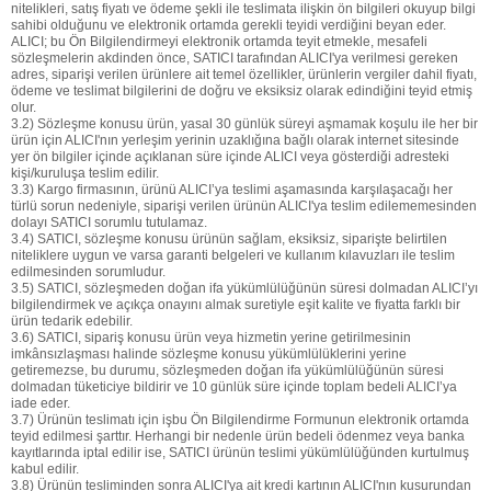
nitelikleri, satış fiyatı ve ödeme şekli ile teslimata ilişkin ön bilgileri okuyup bilgi
sahibi olduğunu ve elektronik ortamda gerekli teyidi verdiğini beyan eder.
ALICI; bu Ön Bilgilendirmeyi elektronik ortamda teyit etmekle, mesafeli
sözleşmelerin akdinden önce, SATICI tarafından ALICI'ya verilmesi gereken
adres, siparişi verilen ürünlere ait temel özellikler, ürünlerin vergiler dahil fiyatı,
ödeme ve teslimat bilgilerini de doğru ve eksiksiz olarak edindiğini teyid etmiş
olur.
3.2) Sözleşme konusu ürün, yasal 30 günlük süreyi aşmamak koşulu ile her bir
ürün için ALICI'nın yerleşim yerinin uzaklığına bağlı olarak internet sitesinde
yer ön bilgiler içinde açıklanan süre içinde ALICI veya gösterdiği adresteki
kişi/kuruluşa teslim edilir.
3.3) Kargo firmasının, ürünü ALICI’ya teslimi aşamasında karşılaşacağı her
türlü sorun nedeniyle, siparişi verilen ürünün ALICI'ya teslim edilememesinden
dolayı SATICI sorumlu tutulamaz.
3.4) SATICI, sözleşme konusu ürünün sağlam, eksiksiz, siparişte belirtilen
niteliklere uygun ve varsa garanti belgeleri ve kullanım kılavuzları ile teslim
edilmesinden sorumludur.
3.5) SATICI, sözleşmeden doğan ifa yükümlülüğünün süresi dolmadan ALICI’yı
bilgilendirmek ve açıkça onayını almak suretiyle eşit kalite ve fiyatta farklı bir
ürün tedarik edebilir.
3.6) SATICI, sipariş konusu ürün veya hizmetin yerine getirilmesinin
imkânsızlaşması halinde sözleşme konusu yükümlülüklerini yerine
getiremezse, bu durumu, sözleşmeden doğan ifa yükümlülüğünün süresi
dolmadan tüketiciye bildirir ve 10 günlük süre içinde toplam bedeli ALICI’ya
iade eder.
3.7) Ürünün teslimatı için işbu Ön Bilgilendirme Formunun elektronik ortamda
teyid edilmesi şarttır. Herhangi bir nedenle ürün bedeli ödenmez veya banka
kayıtlarında iptal edilir ise, SATICI ürünün teslimi yükümlülüğünden kurtulmuş
kabul edilir.
3.8) Ürünün tesliminden sonra ALICI'ya ait kredi kartının ALICI'nın kusurundan