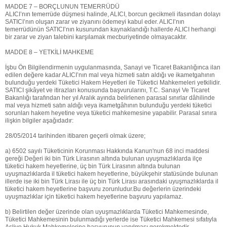
MADDE 7 – BORÇLUNUN TEMERRÜDÜ
ALICI’nın temerrüde düşmesi halinde, ALICI, borcun gecikmeli ifasından dolayı
SATICI’nın oluşan zarar ve ziyanını ödemeyi kabul eder. ALICI’nın
temerrüdünün SATICI’nın kusurundan kaynaklandığı hallerde ALICI herhangi
bir zarar ve ziyan talebini karşılamak mecburiyetinde olmayacaktır.
MADDE 8 – YETKİLİ MAHKEME
İşbu Ön Bilgilendirmenin uygulanmasında, Sanayi ve Ticaret Bakanlığınca ilan
edilen değere kadar ALICI’nın mal veya hizmeti satın aldığı ve ikametgahının
bulunduğu yerdeki Tüketici Hakem Heyetleri ile Tüketici Mahkemeleri yetkilidir.
SATICI şikâyet ve itirazları konusunda başvurularını, T.C. Sanayi Ve Ticaret
Bakanlığı tarafından her yıl Aralık ayında belirlenen parasal sınırlar dâhilinde
mal veya hizmeti satın aldığı veya ikametgâhının bulunduğu yerdeki tüketici
sorunları hakem heyetine veya tüketici mahkemesine yapabilir. Parasal sınıra
ilişkin bilgiler aşağıdadır:
28/05/2014 tarihinden itibaren geçerli olmak üzere;
a) 6502 sayılı Tüketicinin Korunması Hakkında Kanun'nun 68 inci maddesi
gereği Değeri iki bin Türk Lirasının altında bulunan uyuşmazlıklarda ilçe
tüketici hakem heyetlerine, üç bin Türk Lirasının altında bulunan
uyuşmazlıklarda il tüketici hakem heyetlerine, büyükşehir statüsünde bulunan
illerde ise iki bin Türk Lirası ile üç bin Türk Lirası arasındaki uyuşmazlıklarda il
tüketici hakem heyetlerine başvuru zorunludur.Bu değerlerin üzerindeki
uyuşmazlıklar için tüketici hakem heyetlerine başvuru yapılamaz.
b) Belirtilen değer üzerinde olan uyuşmazlıklarda Tüketici Mahkemesinde,
Tüketici Mahkemesinin bulunmadığı yerlerde ise Tüketici Mahkemesi sıfatıyla