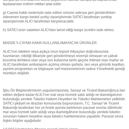
faydalanılan indirim miktarı iptal edilir.
g) Cayma hakkı nedeniyle iade edilen ürünün satıcıya geri gönderilirken
ödenenen kargo bedeli yurtiçi siparişlerinde SATICI tarafından yurtdışı
siparişlerinde ALICI tarafından karşılanacaktır.
h) SATICI ürün satarken ALICI'dan tahsil ettiği kargo ücretini iade etmez.
MADDE 5 CAYMA HAKKI KULLANILAMAYACAK ÜRÜNLER
ALICI’nın istekleri veya açıkça onun kişisel ihtiyaçları doğrultusunda
hazırlanan, niteliği itibariyle geri gönderilmeye elverişli olmayan ve çabuk
bozulma tehlikesi olan veya son kullanma tarihi geçme ihtimali olan mallar ve
ALICI tarafından ambalajının açılmış olması şartıyla, ses veya görüntü kayıtları,
yazılım programları ve bilgisayar sarf malzemelerinin iadesi Yönetmelik gereği
mümkün değildir.
İşbu Ön Bilgilendirmenin uygulanmasında, Sanayi ve Ticaret Bakanlığınca ilan
edilen değere kadar ALICI’nın mal veya hizmeti satın aldığı ve ikametgahının
bulunduğu yerdeki Tüketici Hakem Heyetleri ile Tüketici Mahkemeleri yetkilidir.
SATICI şikâyet ve itirazları konusunda başvurularını, T.C. Sanayi Ve Ticaret
Bakanlığı tarafından her yıl Aralık ayında belirlenen parasal sınırlar dâhilinde
mal veya hizmeti satın aldığı veya ikametgâhının bulunduğu yerdeki tüketici
sorunları hakem heyetine veya tüketici mahkemesine yapabilir. Parasal sınıra
ilişkin bilgiler aşağıdadır: