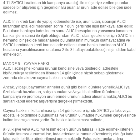
4.11 SATICI tarafından bir kampanya aracılığı ile müşteriye verilen puanlar
sadece bir alışveriş için geçerlidir. Bu puanlar ürün iade edilse bile geri iade
edilmez.
ALICI’nın kredi kartı ile yaptığı ödemelerde ise, ürün tutarı, siparişin ALICI
tarafından iptal edilmesinden sonra 7 gün içerisinde ilgili bankaya iade edilir.
Bu tutarın bankaya iadesinden sonra ALICI hesaplarına yansıması tamamen
banka işlem süreci ile ilgili olduğundan, ALICI, olası gecikmeler için SATICI’nın
herhangi bir şekilde müdahalede bulunmasının mümkün olamayacağını ve
SATICI tarafından kredi kartına iade edilen tutarın banka tarafından ALICI
hesabına yansıtılmasının ortalama 2 ile 3 haftayı bulabileceğini şimdiden kabul
etmektedir.
MADDE 5 – CAYMA HAKKI
ALICI, sözleşme konusu ürünün kendisine veya gösterdiği adresteki
kişi/kuruluşa tesliminden itibaren 14 gün içinde hiçbir sebep göstermek
zorunda olmaksızın cayma hakkına sahiptir.
Ancak, yılbaşı, bayramlar, anneler günü gibi belirli günlere yönelik ALICI’ya
özel olarak hazırlanan, satışa sunulan ve/veya ithal edilen ürünlerde,
kampanya ve promosyon ürünlerinde ürünün iadesi alınamamakta; ALICI bu
şartları kabul ederek alışverişini gerçekleştirmektedir.
Cayma hakkının kullanılması için 14 günlük süre içinde SATICI’ya faks veya
eposta ile bildirimde bulunulması ve ürünün 6. madde hükümleri çerçevesinde
kullanılmamış olması şarttır. Bu hakkın kullanılması halinde,
a) 3. kişiye veya ALICI’ya teslim edilen ürünün faturası, (İade edilmek istenen
ürünün faturası kurumsal ise, iade ederken kurumun düzenlemiş olduğu iade
faturası ile birlikte gönderilmesi gerekmektedir. Faturası kurumlar adına