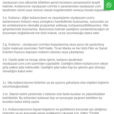
viyolpazari.com sitesinde bildirilen genel kurallara uymamasının tespiti
halinde, Kullanıcının viyolpazari.com'da n yararlanması viyolpazari.com
tarafından süreli veya süresiz olarak engellenebilir ve/veya hesabı kapatılabilir.
3.e. Kullanıcı, diğer kullanıcıların ve ziyaretçilerin viyolpazari.com'u
kullanmasını önleyici veya zorlaştırıcı hareketlerde bulunamaz, sunucuları ya
da veritabanlarını otomatik programlar yükleyip zorlayamaz/kilitleyemez. Hile
girişimlerinde bulunamaz. Bulunması halinde üyeliğinin sonlandırılacağını ve
durumdan doğabilecek her türlü hukuki, cezai sorumluluğu kabul eder.
3.g. Kullanıcı , viyolpazari.com'dan kopyalanmış veya yazıcı ile yazdırılmış
hiçbir materyal üzerinden Telif Hakkı, Ticari Marka ve her türlü Fikir ve Sanat
Eserleri Kanunu kapsamı notlarını silemez veya çıkartamaz.
3.h. Üyelik iptali ve hesap silme işlemi, kullanıcı tarafından
viyolpazari.com.com üzerinden yapılabilir. Üyeliğini bitiren kullanıcının siteye
giriş yetkisi iptal edilecektir. Üyeliğini iptal eden kişi bu işlemin geri dönüşü
olmadığını kabul eder.
3.j. Site kullanıcılarının birbirleri ya da üçüncü şahıslarla olan ilişkileri kişilerin
sorumluluğundadır.
3.m. Sitenin belirli yerlerinde o bölüme özel farklı kurallar ve yükümlülükler
belirtilebilir. Bu bölümleri kullanan kişi ve kuruluşlar peşinen belirtilen bu
kuralları kabul etmiş sayılır.
3.n. Kullanıcılarımızın kişisel bilgilerini ve gizliliklerini korumak için aldığımız
önlemler ve bu konudaki genel politikamızı okumak için, lütfen “Gizlilik