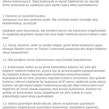
sitesini kullanmayınız. Siteyi kullanarak ve kişisel bilgilerinizin yer alacağı
formu doldurarak bu sayfalarda yazılı şartları kabul etmiş sayılmaktasınız.
1. Kullanım ve Güvenlik Kuralları
viyolpazari.com tüm üyelerine açıktır. Site üzerinde verilen hizmetler aksi
belirtilmedikçe, ücretsizdir.
Aşağıdaki yazılı durumlarda, site yönetimi üyenin site kullanımını engelleyebilir
ve aşağıdaki girişimlere karışan kişi veya kişiler hakkında kanuni haklarını saklı
tutar:
1.a. Yanlış, düzensiz, eksik ve yanıltıcı bilgiler, genel ahlak kurallarına uygun
olmayan ifadeler içeren ve Türkiye Cumhuriyeti yasalarıyla ters düşen bilgilerin
siteye kaydedilmesi
1.b. Site içeriğinin izinsiz olarak kısmen veya tümüyle kopyalanması
1.c. Kullanıcılara verilen ya da kendi belirledikleri kullanıcı adı, şifre gibi
bilgilerin, kullanım haklarının, üçüncü kişi ya da kuruluşlarla paylaşılmasından
(bu bilgilerin kullanıcı dışındaki kişiler tarafından kullanılmasından)
kaynaklanacak her türlü zarardan doğrudan Kullanıcı sorumludur. Aynı şekilde
Kullanıcı, Internet ortamında bir başkasına ait IP adresi, elektronik posta adresi,
kullanıcı adı gibi kişisel bilgileri kullanamayacağı gibi diğer kullanıcıların özel
bilgilerine de izinsiz olarak ulaşamaz veya bunları kullanamaz. Kullanıcı bu
şekilde bir kullanımdan dolayı doğabilecek her türlü hukuki ve cezai
yükümlülüğü kabul etmiş sayılmaktadır.
1.d. Sitenin güvenliğini tehdit edecek, sitenin ve kullanılan yazılımların
çalışmasını engelleyecek yazılımların kullanılması, faaliyetlerin yapılması,