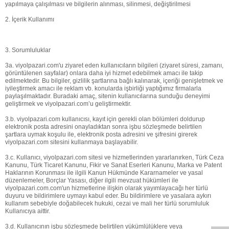
yapılmaya çalışılması ve bilgilerin alınması, silinmesi, değiştirilmesi
2. İçerik Kullanımı
3. Sorumluluklar
3a. viyolpazari.com'u ziyaret eden kullanıcıların bilgileri (ziyaret süresi, zamanı,
görüntülenen sayfalar) onlara daha iyi hizmet edebilmek amacı ile takip
edilmektedir. Bu bilgiler, gizlilik şartlarına bağlı kalınarak, içeriği genişletmek ve
iyileştirmek amacı ile reklam vb. konularda işbirliği yaptığımız firmalarla
paylaşılmaktadır. Buradaki amaç, sitenin kullanıcılarına sunduğu deneyimi
geliştirmek ve viyolpazari.com’u geliştirmektir.
3.b. viyolpazari.com kullanıcısı, kayıt için gerekli olan bölümleri doldurup
elektronik posta adresini onayladıktan sonra işbu sözleşmede belirtilen
şartlara uymak koşulu ile, elektronik posta adresini ve şifresini girerek
viyolpazari.com sitesini kullanmaya başlayabilir.
3.c. Kullanıcı, viyolpazari.com sitesi ve hizmetlerinden yararlanırken, Türk Ceza
Kanunu, Türk Ticaret Kanunu, Fikir ve Sanat Eserleri Kanunu, Marka ve Patent
Haklarının Korunması ile ilgili Kanun Hükmünde Kararnameler ve yasal
düzenlemeler, Borçlar Yasası, diğer ilgili mevzuat hükümleri ile
viyolpazari.com.com'un hizmetlerine ilişkin olarak yayımlayacağı her türlü
W
h
t
s
a
p
p
D
e
s
e
H
a
t
t
duyuru ve bildirimlere uymayı kabul eder. Bu bildirimlere ve yasalara aykırı
kullanım sebebiyle doğabilecek hukuki, cezai ve mali her türlü sorumluluk
Kullanıcıya aittir.
3.d. Kullanıcının işbu sözleşmede belirtilen yükümlülüklere veya