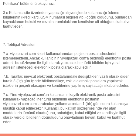
Politikası” bölümünü okuyunuz.
3.o Kullanıcı site üzerinden yapacağı alışverişlerde kullanacağı ödeme
bilgilerinin (kredi kartı, GSM numarası bilgileri v.b.) doğru olduğunu, bunlardan
kaynaklanan hukuki ve cezai sorumlulukların kendisine ait olduğunu kabul ve
taahüt eder.
7. Tebligat Adresleri
7.a. viyolpazari.com sitesi kullanıcılarından peşinen posta adreslerini
istememektedir. Ancak kullanıcının viyolpazari.com'a bildirdiği elektronik posta
adresi, bu sözleşme ile ilgili olarak yapılacak her türlü bildirim için yasal
adresin isteneceği elektronik posta olarak kabul edilir.
7.b. Taraflar, mevcut elektronik postalarındaki değişiklikleri yazılı olarak diğer
tarafa 3 (üç) gün içinde bildirmedikçe, eski elektronik postalara yapılacak
isteklerin geçerli olacağını ve kendilerine yapılmış sayılacağını kabul ederler.
7.c. Yine viyolpazari.com'un kullanıcının kayıtlı elektronik posta adresini
kullanarak yapacağı her türlü bildirimin elektronik postanın
viyolpazari.com.com tarafından yollanmasından 1 (bir) gün sonra kullanıcıya
ulaştığı kabul edilecektir. Kullanıcı, bu katılım sözleşmesinde yer alan
maddelerin tümünü okuduğunu, anladığını, kabul ettiğini ve kendisiyle ilgili
olarak verdiği bilgilerin doğruluğunu onayladığını beyan, kabul ve taahhüt
eder.