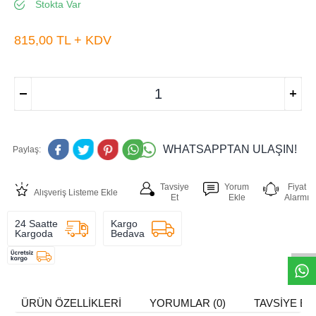
Stokta Var
815,00
TL + KDV
WHATSAPPTAN ULAŞIN!
Paylaş:
Tavsiye
Yorum
Fiyat
Alışveriş Listeme Ekle
Et
Ekle
Alarmı
W
h
t
s
a
p
p
D
e
s
e
H
a
t
t
24 Saatte
Kargo
Kargoda
Bedava
ÜRÜN ÖZELLIKLERI
YORUMLAR (0)
TAVSIYE ET