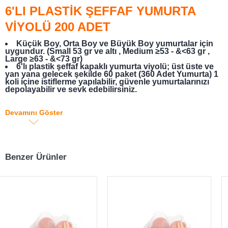
6'LI PLASTİK ŞEFFAF YUMURTA
VİYOLÜ 200 ADET
Küçük Boy, Orta Boy ve Büyük Boy yumurtalar için
uygundur. (Small 53 gr ve altı , Medium ≥53 - &<63 gr ,
Large ≥63 - &<73 gr)
6'lı plastik şeffaf kapaklı yumurta viyolü; üst üste ve
yan yana gelecek şekilde 60 paket (360 Adet Yumurta) 1
koli içine istiflerme yapılabilir, güvenle yumurtalarınızı
depolayabilir ve sevk edebilirsiniz.
Devamını Göster
Benzer Ürünler