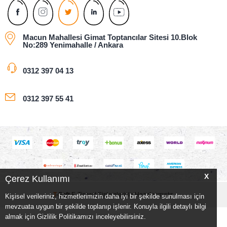
Macun Mahallesi Gimat Toptancılar Sitesi 10.Blok
No:289 Yenimahalle / Ankara
0312 397 04 13
0312 397 55 41
X
Çerez Kullanımı
T
-Soft
E-Ticaret
Sistemleriyle Hazırlanmıştır.
Kişisel verileriniz, hizmetlerimizin daha iyi bir şekilde sunulması için
mevzuata uygun bir şekilde toplanıp işlenir. Konuyla ilgili detaylı bilgi
almak için Gizlilik Politikamızı inceleyebilirsiniz.