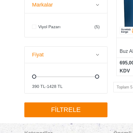
Markalar
Viyol Pazarı
(5)
Buz Ak
Fiyat
695,0
KDV
390 TL
-
1428 TL
Toplam 5 
FILTRELE