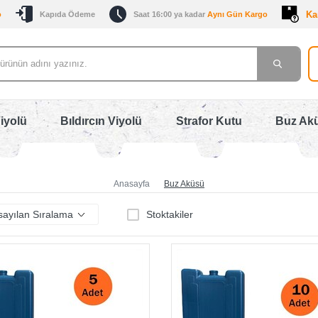
Ka
o
Kapıda Ödeme
Saat 16:00 ya kadar
Aynı Gün Kargo
iyolü
Bıldırcın Viyolü
Strafor Kutu
Buz Ak
Anasayfa
Buz Aküsü
Stoktakiler