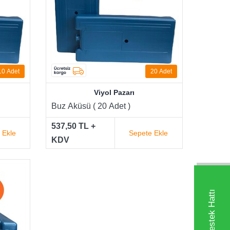
10
Adet
20
Adet
Viyol Pazarı
Buz Aküsü ( 20 Adet )
537,50 TL +
 Ekle
Sepete Ekle
KDV