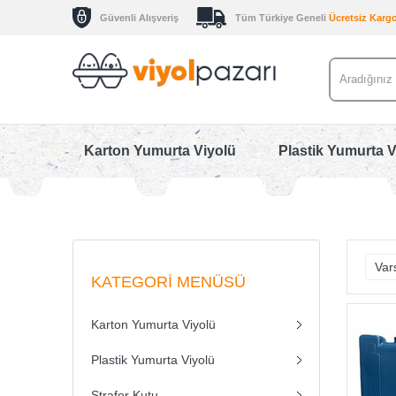
Güvenli Alışveriş
Tüm Türkiye Geneli
Ücretsiz Karg
Karton Yumurta Viyolü
Plastik Yumurta V
KATEGORI MENÜSÜ
Karton Yumurta Viyolü
Plastik Yumurta Viyolü
Strafor Kutu