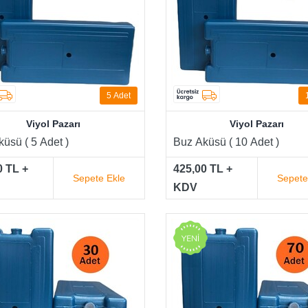
5
Adet
Viyol Pazarı
Viyol Pazarı
üsü ( 5 Adet )
Buz Aküsü ( 10 Adet )
0 TL +
425,00 TL +
Sepete Ekle
Sepete
KDV