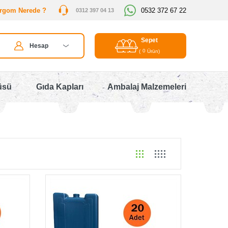
rgom Nerede ?
0532 372 67 22
0312 397 04 13
Sepet
Hesap
0
(
Ürün)
üsü
Gıda Kapları
Ambalaj Malzemeleri