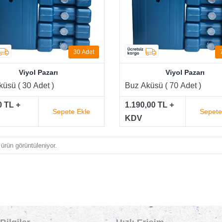
30
Adet
Viyol Pazarı
Viyol Pazarı
üsü ( 30 Adet )
Buz Aküsü ( 70 Adet )
0 TL +
1.190,00 TL +
Sepete Ekle
Sepete
KDV
ürün görüntüleniyor.