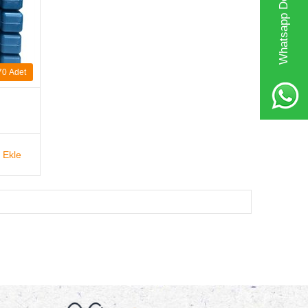
Whatsapp Destek Hattı
70
Adet
 Ekle