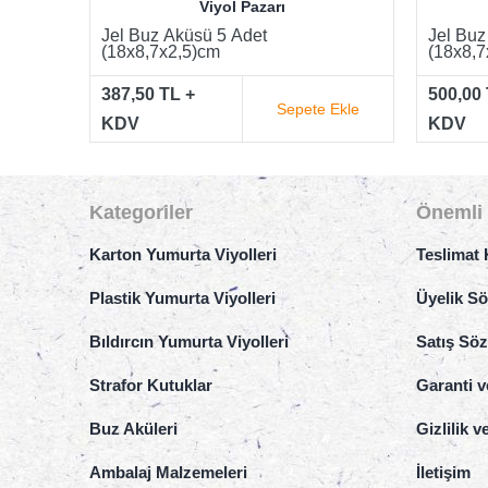
Viyol Pazarı
Jel Buz Aküsü 10 Adet
Jel Buz
(18x8,7x2,5)cm
(18x8,7
500,00 TL +
727,50 
 Ekle
Sepete Ekle
KDV
KDV
Kategoriler
Önemli 
Karton Yumurta Viyolleri
Teslimat 
Plastik Yumurta Viyolleri
Üyelik S
Bıldırcın Yumurta Viyolleri
Satış Sö
Strafor Kutuklar
Garanti v
Buz Aküleri
Gizlilik 
Ambalaj Malzemeleri
İletişim