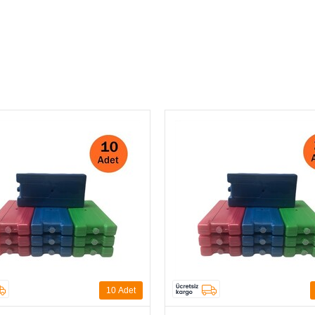
 bozulacak veya özelliğini kaybedecek ürünlerin muhafazasında tak
zde dondurunuz.
20
Adet