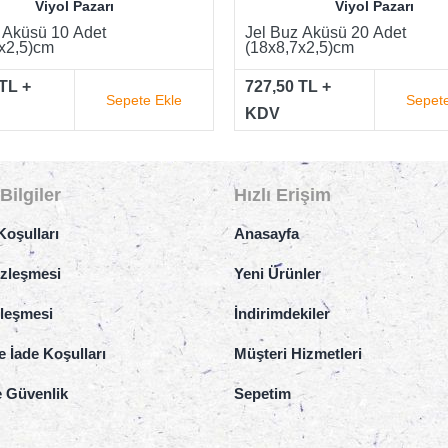
Viyol Pazarı
Viyol Pazarı
 Aküsü 20 Adet
Jel Buz Aküsü 30 Adet
x2,5)cm
(18x8,7x2,5)cm
TL +
985,00 TL +
Sepete Ekle
Sepete
KDV
Bilgiler
Hızlı Erişim
Koşulları
Anasayfa
özleşmesi
Yeni Ürünler
zleşmesi
İndirimdekiler
e İade Koşulları
Müşteri Hizmetleri
ve Güvenlik
Sepetim