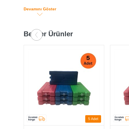
Buz aküsü yiyecek, içecek, aşı ve bunun gibi sıcaktan
Devamını Göster
Buz aküsünü kullanmadan öne buzlukta veya dip fre
Ölçüleri: 92mm x 160mm x 33mm
Benzer Ürünler
5
Adet
10
Adet