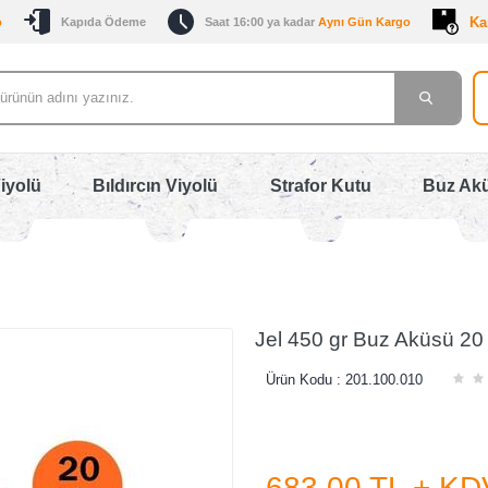
Ka
o
Kapıda Ödeme
Saat 16:00 ya kadar
Aynı Gün Kargo
iyolü
Bıldırcın Viyolü
Strafor Kutu
Buz Ak
Jel 450 gr Buz Aküsü 20
Ürün Kodu :
201.100.010
683,00
TL + KD