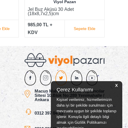
Viyol Pazarı
Jel Buz Aküsü 70 Adet
Jel 45
(18x8,7x2,5)cm
(16x9,
1.420,00 TL +
540,00
 Ekle
Sepete Ekle
KDV
KDV
X
Çerez Kullanımı
Macun Mahallesi Gimat Toptancılar
Sitesi 10.Blok No:289 Yenimahalle /
Ankara
Kişisel verileriniz, hizmetlerimizin
daha iyi bir şekilde sunulması için
mevzuata uygun bir şekilde toplanıp
0312 397 04 13
işlenir. Konuyla ilgili detaylı bilgi
almak için Gizlilik Politikamızı