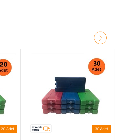
viye olarak kullanılır.
30 Adet
70
Adet