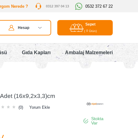
rgom Nerede ?
0532 372 67 22
0312 397 04 13
Sepet
Hesap
0
(
Ürün)
üsü
Gıda Kapları
Ambalaj Malzemeleri
 Adet (16x9,2x3,3)cm
(0)
Yorum Ekle
Stokta
Var
V