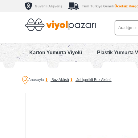
Güvenli Alışveriş
Tüm Türkiye Geneli
Ücretsiz Karg
Karton Yumurta Viyolü
Plastik Yumurta V
Anasayfa
Buz Aküsü
Jel İçerikli Buz Aküsü