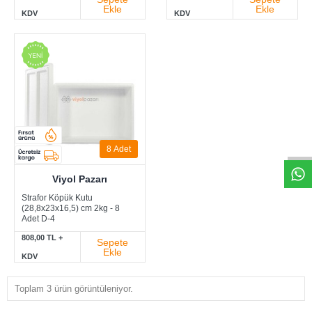
Ekle
Ekle
KDV
KDV
W
h
t
s
a
p
p
D
e
s
e
H
a
t
t
8
Adet
Viyol Pazarı
Strafor Köpük Kutu
(28,8x23x16,5) cm 2kg - 8
Adet D-4
808,00 TL +
Sepete
Ekle
KDV
Toplam 3 ürün görüntüleniyor.