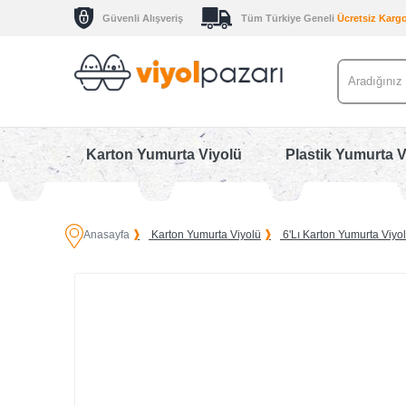
Güvenli Alışveriş
Tüm Türkiye Geneli
Ücretsiz Karg
Karton Yumurta Viyolü
Plastik Yumurta V
Anasayfa
Karton Yumurta Viyolü
6'lı Karton Yumurta Viyo