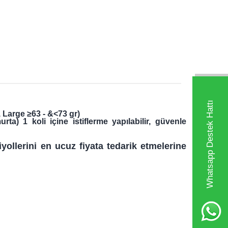
Whatsapp Destek Hattı
 Large ≥63 - &<73 gr)
a) 1 koli içine istiflerme yapılabilir, güvenle
iyollerini en ucuz fiyata tedarik etmelerine