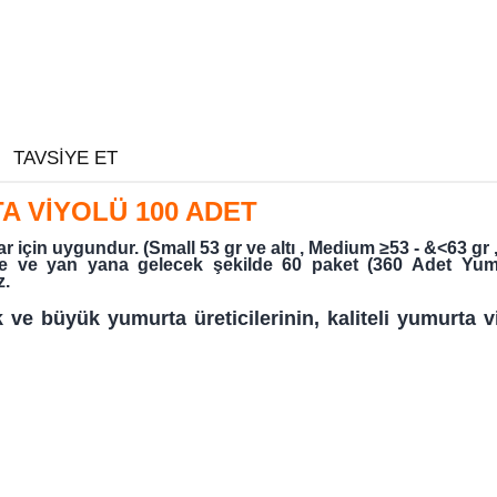
TAVSIYE ET
A VİYOLÜ 100 ADET
çin uygundur. (Small 53 gr ve altı , Medium ≥53 - &<63 gr ,
te ve yan yana gelecek şekilde 60 paket (360 Adet Yumurt
z.
k ve büyük yumurta üreticilerinin, kaliteli yumurta v