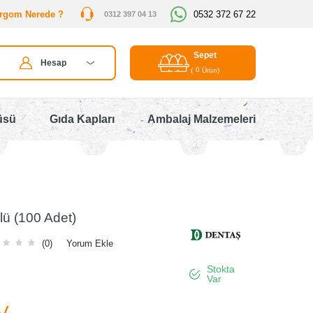
rgom Nerede ?
0532 372 67 22
0312 397 04 13
Sepet
Hesap
0
(
Ürün)
üsü
Gıda Kapları
Ambalaj Malzemeleri
lü (100 Adet)
(0)
Yorum Ekle
Stokta
Var
V