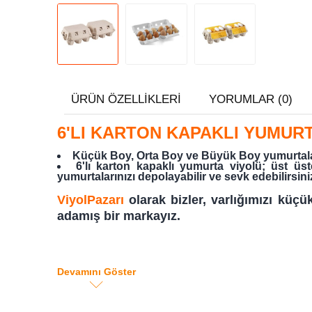
ÜRÜN ÖZELLIKLERI
YORUMLAR (0)
6'LI KARTON KAPAKLI YUMURT
Küçük Boy, Orta Boy ve Büyük Boy yumurtalar i
6'lı karton kapaklı yumurta viyolü; üst üs
yumurtalarınızı depolayabilir ve sevk edebilirsini
ViyolPazarı
olarak bizler, varlığımızı küçü
adamış bir markayız.
Devamını Göster