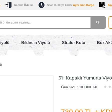
Ka
o
Kapıda Ödeme
Saat 16:00 ya kadar
Aynı Gün Kargo
iyolü
Bıldırcın Viyolü
Strafor Kutu
Buz Ak
lü
6'lı Kapaklı Yumurta Viyo
Ürün Kodu :
100.100.020
730,00
TL + KD