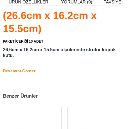
ÜRÜN ÖZELLIKLERI
YORUMLAR (0)
TAVSIYE ET
(26.6cm x 16.2cm x
15.5cm)
PAKET İÇERİĞİ 10 ADET
26,6cm x 16.2cm x 15.5cm ölçülerinde strofor köpük
kutu.
22,5cm x 12cm x 10,4cm iç ölçülerinde strofor köpük
kutu.
Devamını Göster
1 kg taşıma kapasiteli dondurma köpük kutusu
Gıda ürünlerinin bozulmadan muhafazası için donuk
yada soğuk muhafaza kolisi.
Benzer Ürünler