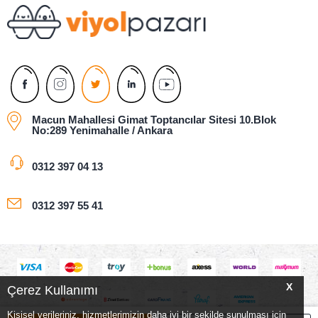
Macun Mahallesi Gimat Toptancılar Sitesi 10.Blok
No:289 Yenimahalle / Ankara
0312 397 04 13
0312 397 55 41
X
Çerez Kullanımı
Kişisel verileriniz, hizmetlerimizin daha iyi bir şekilde sunulması için