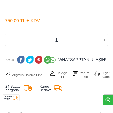
750,00
TL + KDV
WHATSAPPTAN ULAŞIN!
Paylaş:
Tavsiye
Yorum
Fiyat
Alışveriş Listeme Ekle
Et
Ekle
Alarmı
W
h
t
s
a
p
p
D
e
s
e
H
a
t
t
24 Saatte
Kargo
Kargoda
Bedava