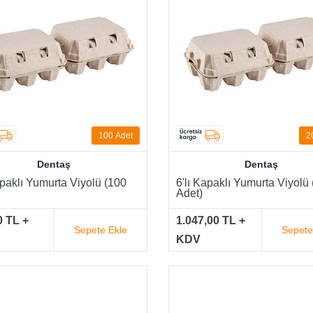
100
Adet
2
Dentaş
Dentaş
apaklı Yumurta Viyolü (100
6'lı Kapaklı Yumurta Viyolü
Adet)
0 TL +
1.047,00 TL +
Sepete Ekle
Sepete
KDV