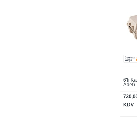
6'lı K
Adet)
730,0
KDV