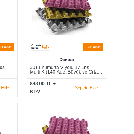
40
Adet
140 Adet
Dentaş
Lbs
30'lu Yumurta Viyolü 17 Lbs -
Multi K (140 Adet Büyük ve Orta
Boy)
888,00 TL +
 Ekle
Sepete Ekle
KDV