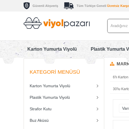
Güvenli Alışveriş
Tüm Türkiye Geneli
Ücretsiz Karg
Karton Yumurta Viyolü
Plastik Yumurta V
MARK
KATEGORI MENÜSÜ
6'lı Karto
Karton Yumurta Viyolü
30'lu Kar
Plastik Yumurta Viyolü
Strafor Kutu
Buz Aküsü