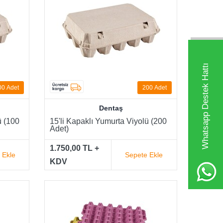
Whatsapp Destek Hattı
00
Adet
200
Adet
Dentaş
ü (100
15'li Kapaklı Yumurta Viyolü (200
Adet)
1.750,00 TL +
 Ekle
Sepete Ekle
KDV