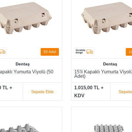
50
Adet
1
Dentaş
Dentaş
Kapaklı Yumurta Viyolü (50
15'li Kapaklı Yumurta Viyol
Adet)
0 TL +
1.015,00 TL +
Sepete Ekle
Sepete
KDV