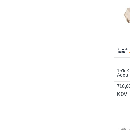
15'li 
Adet)
710,0
KDV