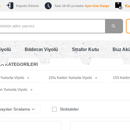
Ka
o
Kapıda Ödeme
Saat 16:00 ya kadar
Aynı Gün Kargo
iyolü
Bıldırcın Viyolü
Strafor Kutu
Buz Ak
A KATEGORILERI
n Yumurta Viyolü
10'lu Karton Yumurta Viyolü
15'li Kart
ton Yumurta Viyolü
Stoktakiler