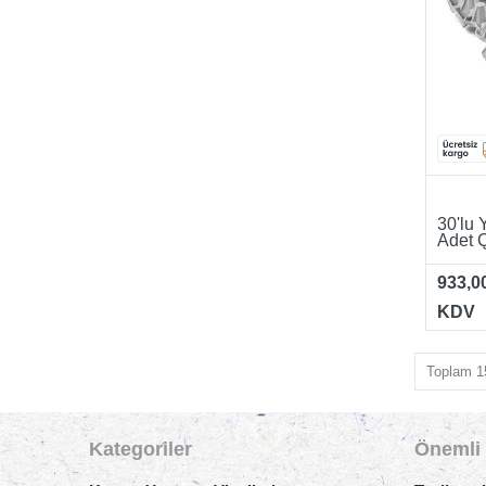
30'lu 
Adet 
933,0
KDV
Toplam 15
Kategoriler
Önemli 