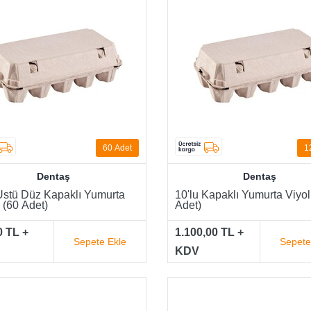
60
Adet
1
Dentaş
Dentaş
Üstü Düz Kapaklı Yumurta
10'lu Kapaklı Yumurta Viyo
 (60 Adet)
Adet)
0 TL +
1.100,00 TL +
Sepete Ekle
Sepete
KDV