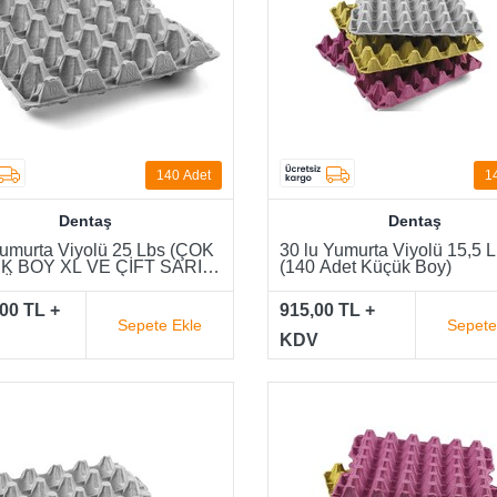
140
Adet
1
Dentaş
Dentaş
Yumurta Viyolü 25 Lbs (ÇOK
30 lu Yumurta Viyolü 15,5 
K BOY XL VE ÇİFT SARI
(140 Adet Küçük Boy)
LÜ)
,00 TL +
915,00 TL +
Sepete Ekle
Sepete
KDV