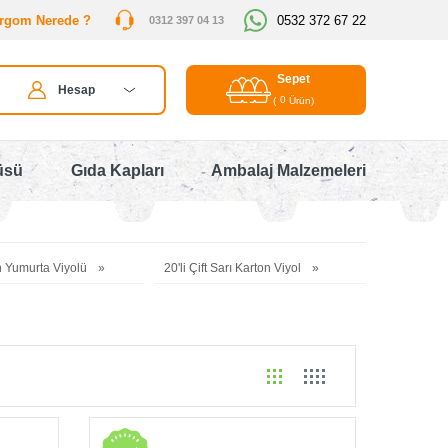
rgom Nerede ?
0532 372 67 22
0312 397 04 13
Sepet
Hesap
0
(
Ürün)
üsü
Gıda Kapları
Ambalaj Malzemeleri
on Yumurta Viyolü
20'li Çift Sarı Karton Viyol