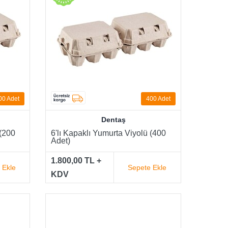
00 Adet
400 Adet
Dentaş
 (200
6'lı Kapaklı Yumurta Viyolü (400
Adet)
1.800,00 TL +
 Ekle
Sepete Ekle
KDV