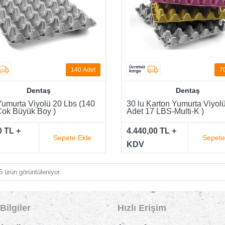
140
Adet
7
Dentaş
Dentaş
Yumurta Viyolü 20 Lbs (140
30 lu Karton Yumurta Viyolü
Çok Büyük Boy )
Adet 17 LBS-Multi-K )
0 TL +
4.440,00 TL +
Sepete Ekle
Sepete
KDV
 ürün görüntüleniyor.
Bilgiler
Hızlı Erişim