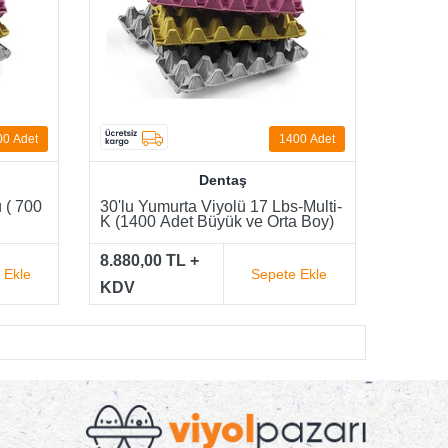
00
Adet
1400
Adet
Dentaş
 ( 700
30'lu Yumurta Viyolü 17 Lbs-Multi-
K (1400 Adet Büyük ve Orta Boy)
8.880,00 TL +
 Ekle
Sepete Ekle
KDV