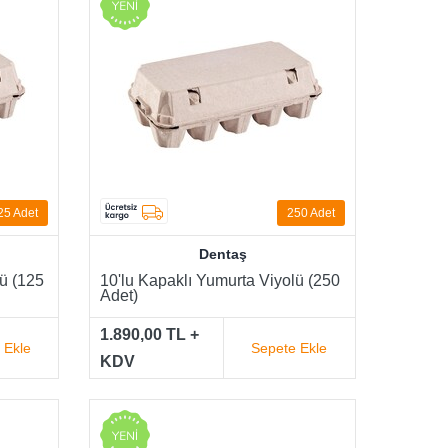
25 Adet
250 Adet
Dentaş
lü (125
10'lu Kapaklı Yumurta Viyolü (250
Adet)
1.890,00 TL +
 Ekle
Sepete Ekle
KDV