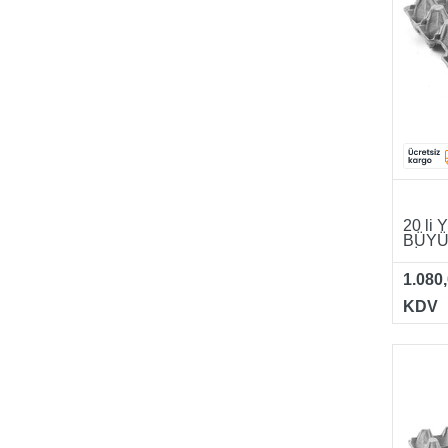
20 li 
BÜYÜ
VİYO
1.080
KDV