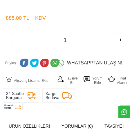
885,00
TL + KDV
WHATSAPPTAN ULAŞIN!
Paylaş:
Tavsiye
Yorum
Fiyat
Alışveriş Listeme Ekle
Et
Ekle
Alarmı
W
h
t
s
a
p
p
D
e
s
e
H
a
t
t
24 Saatte
Kargo
Kargoda
Bedava
ÜRÜN ÖZELLIKLERI
YORUMLAR (0)
TAVSIYE ET