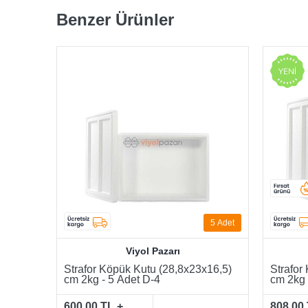
Benzer Ürünler
5
Adet
Viyol Pazarı
Strafor Köpük Kutu (28,8x23x16,5)
Strafor
cm 2kg - 5 Adet D-4
cm 2kg 
600,00 TL +
808,00 