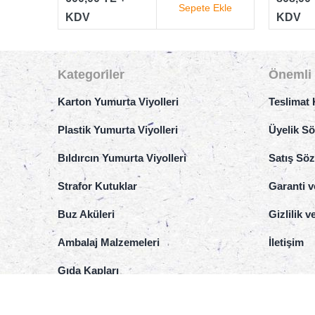
Sepete Ekle
KDV
KDV
Kategoriler
Önemli 
Karton Yumurta Viyolleri
Teslimat 
Plastik Yumurta Viyolleri
Üyelik S
Bıldırcın Yumurta Viyolleri
Satış Sö
Strafor Kutuklar
Garanti v
Buz Aküleri
Gizlilik 
Ambalaj Malzemeleri
İletişim
Gıda Kapları