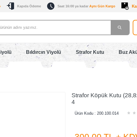
Ka
o
Kapıda Ödeme
Saat 16:00 ya kadar
Aynı Gün Kargo
iyolü
Bıldırcın Viyolü
Strafor Kutu
Buz Ak
Strafor Köpük Kutu (28,8
4
Ürün Kodu :
200.100.014
300,00
TL + KD