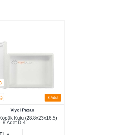
8
Adet
Viyol Pazarı
 Köpük Kutu (28,8x23x16,5)
- 8 Adet D-4
TL +