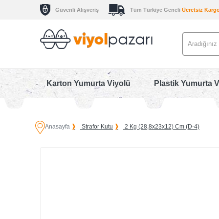
Güvenli Alışveriş
Tüm Türkiye Geneli
Ücretsiz Karg
Karton Yumurta Viyolü
Plastik Yumurta V
Anasayfa
Strafor Kutu
2 Kg (28,8x23x12) Cm (D-4)