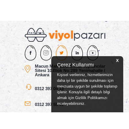
X
Çerez Kullanımı
Macun Mahallesi Gimat Toptancılar
Sitesi 10.Blok No:289 Yenimahalle /
Ankara
Kişisel verileriniz, hizmetlerimizin
daha iyi bir şekilde sunulması için
mevzuata uygun bir şekilde toplanıp
0312 397 04 13
işlenir. Konuyla ilgili detaylı bilgi
almak için Gizlilik Politikamızı
inceleyebilirsiniz.
0312 397 55 41