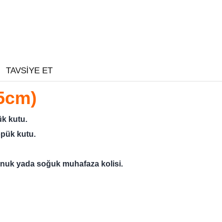
TAVSIYE ET
.5cm)
ük kutu.
öpük kutu.
onuk yada soğuk muhafaza kolisi.