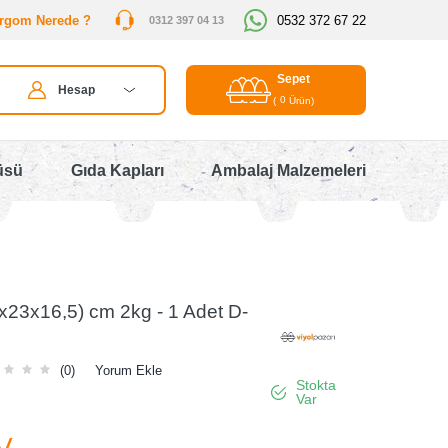
rgom Nerede ?
0532 372 67 22
0312 397 04 13
Sepet
Hesap
0
(
Ürün)
üsü
Gıda Kapları
Ambalaj Malzemeleri
x23x16,5) cm 2kg - 1 Adet D-
(0)
Yorum Ekle
Stokta
Var
V