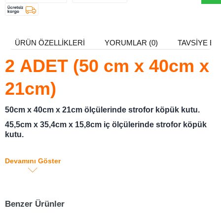
ÜRÜN ÖZELLIKLERI
YORUMLAR (0)
TAVSIYE ET
2 ADET (50 cm x 40cm x
21cm)
50cm x 40cm x 21cm ölçülerinde strofor köpük kutu.
45,5cm x 35,4cm x 15,8cm iç ölçülerinde strofor köpük
kutu.
10 kg taşıma kapasiteli strafor köpük et , balık , tavuk
muhafaza kutusu
Devamını Göster
Gıda ürünlerinin bozulmadan muhafazası için donuk
yada soğuk muhafaza kolisi.
Benzer Ürünler