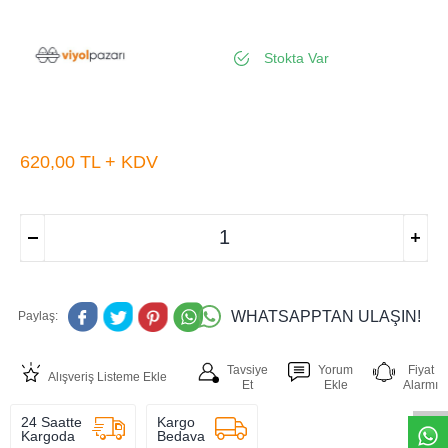
Stokta Var
620,00
TL + KDV
WHATSAPPTAN ULAŞIN!
Paylaş:
W
h
t
s
a
p
p
D
e
s
e
H
a
t
t
Tavsiye
Yorum
Fiyat
Alışveriş Listeme Ekle
Et
Ekle
Alarmı
24 Saatte
Kargo
Kargoda
Bedava