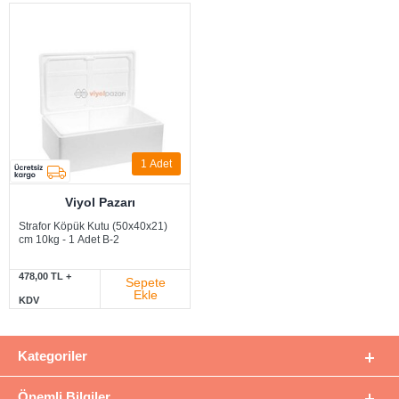
1
Adet
Viyol Pazarı
Strafor Köpük Kutu (50x40x21)
cm 10kg - 1 Adet B-2
478,00 TL +
Sepete
Ekle
KDV
Kategoriler
Önemli Bilgiler