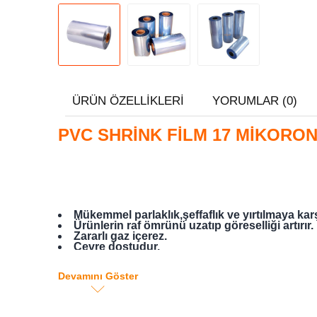
ÜRÜN ÖZELLIKLERI
YORUMLAR (0)
PVC SHRİNK FİLM 17 MİKORON
Mükemmel parlaklık,şeffaflık ve yırtılmaya kar
Ürünlerin raf ömrünü uzatıp göreselliği artırır.
Zararlı gaz içerez.
Çevre dostudur.
Yapıştırma sonrası mükemmel dikiş kalitesi.
Tatsızdır.
Devamını Göster
Yumurta paketlemek için idealdir.
Shrink makinesi ile kullanım içindir.
Paketleme için ısı gerektiğiden el yordamı ile
45 cm eninde 17 mikron kallınlığında.