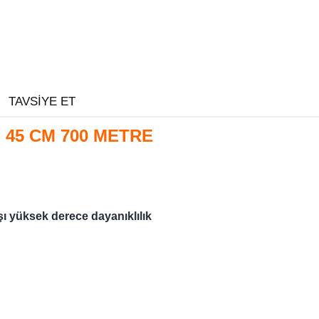
TAVSIYE ET
 45 CM 700 METRE
şı yüksek derece dayanıklılık
 paketlenmez.