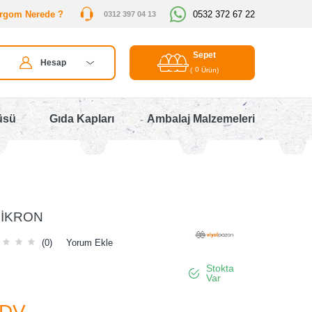
rgom Nerede ?
0532 372 67 22
0312 397 04 13
Sepet
Hesap
0
(
Ürün)
üsü
Gıda Kapları
Ambalaj Malzemeleri
MİKRON
(0)
Yorum Ekle
Stokta
Var
KDV