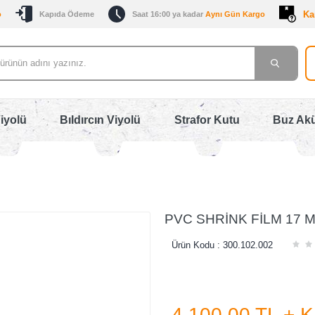
Ka
o
Kapıda Ödeme
Saat 16:00 ya kadar
Aynı Gün Kargo
iyolü
Bıldırcın Viyolü
Strafor Kutu
Buz Ak
PVC SHRİNK FİLM 17 
Ürün Kodu :
300.102.002
4.100,00
TL + 