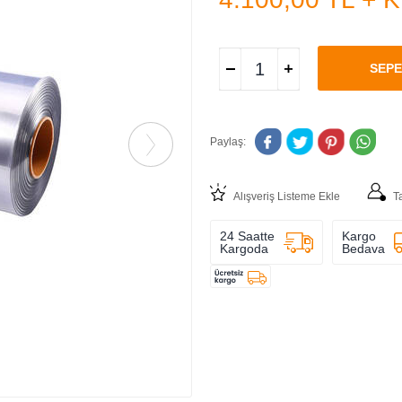
SEPE
Paylaş:
Alışveriş Listeme Ekle
T
24 Saatte
Kargo
Kargoda
Bedava