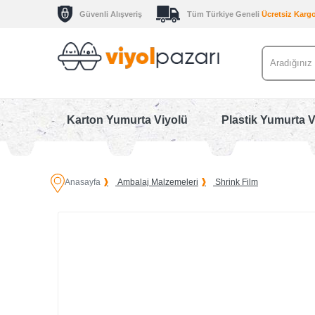
Güvenli Alışveriş
Tüm Türkiye Geneli
Ücretsiz Karg
Karton Yumurta Viyolü
Plastik Yumurta V
Anasayfa
Ambalaj Malzemeleri
Shrink Film