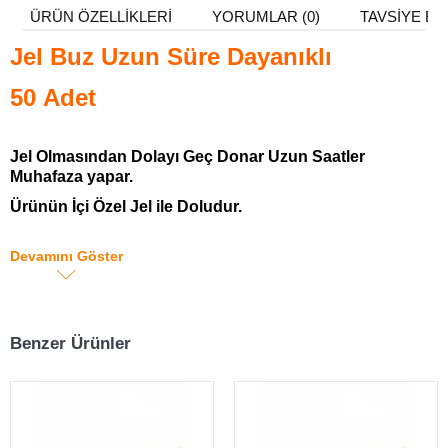
ÜRÜN ÖZELLIKLERI
YORUMLAR (0)
TAVSIYE ET
Jel Buz Uzun Süre Dayanıklı
50 Adet
Jel Olmasından Dolayı Geç Donar Uzun Saatler
Muhafaza yapar.
Ürünün İçi Özel Jel ile Doludur.
Uzun Saatler Çözünmeden Muhafaza Kapasitesi.
Devamını Göster
17,5x12 cm Ebatlarında.
Cold Chain 500 gr
İce Pack
Benzer Ürünler
Özel Jel Yapısından Dolayı Donma ve Uzun Süre
Muhafaza İçin Özel Sıvı İle Doludur.
Buz Aküsü Kullanımı: