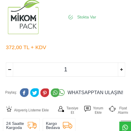
Stokta Var
372,00
TL + KDV
WHATSAPPTAN ULAŞIN!
Paylaş:
W
h
t
s
a
p
p
D
e
s
e
H
a
t
t
Tavsiye
Yorum
Fiyat
Alışveriş Listeme Ekle
Et
Ekle
Alarmı
24 Saatte
Kargo
Kargoda
Bedava