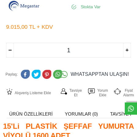
Stokta Var
9.015,00
TL + KDV
WHATSAPPTAN ULAŞIN!
Paylaş:
W
h
t
s
a
p
p
D
e
s
e
H
a
t
t
Tavsiye
Yorum
Fiyat
Alışveriş Listeme Ekle
Et
Ekle
Alarmı
ÜRÜN ÖZELLIKLERI
YORUMLAR (0)
TAVSIYE ET
15'Li PLASTİK ŞEFFAF YUMURTA
VİYOLÜ 1600 ADET