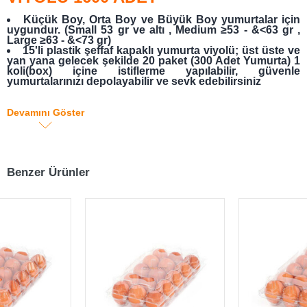
Küçük Boy, Orta Boy ve Büyük Boy yumurtalar için
uygundur. (Small 53 gr ve altı , Medium ≥53 - &<63 gr ,
Large ≥63 - &<73 gr)
15'li plastik şeffaf kapaklı yumurta viyolü; üst üste ve
yan yana gelecek şekilde 20 paket (300 Adet Yumurta) 1
koli(box) içine istiflerme yapılabilir, güvenle
yumurtalarınızı depolayabilir ve sevk edebilirsiniz
Koli içi 400 adet ( sevkiyat 4 koli (4x400= 1600) adet
şeklinde olacaktır)
Devamını Göster
Benzer Ürünler