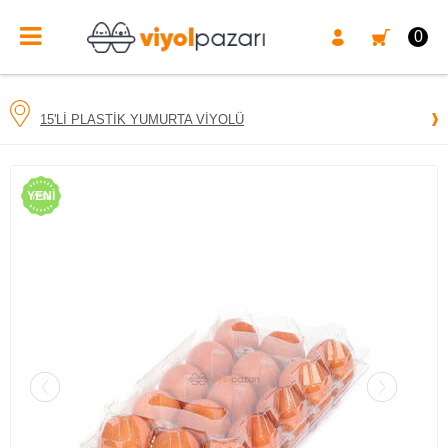
0
15'LI PLASTIK YUMURTA VIYOLÜ
YENI